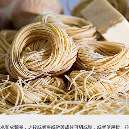
加水和成麵團，之後或者壓或擀製成片再切或壓，或者使用搓、