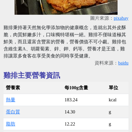
圖片來源：
pixabay
雞排秉持著天然無化學添加物的健康概念，造就出其外皮酥
脆，肉質鮮嫩多汁，口味獨特堪稱一絕。雞排不僅味道極其
鮮美，而且還富含豐富的營養，營養價值不可小覷。雞排包
含維生素A、胡蘿蔔素、鋅、鉀、鈣等。營養才是王道，雞
排讓眾多食客在享受美食的同時享受健康。
資料來源：
baidu
雞排主要營養資訊
營養素
每100g含量
單位
熱量
183.24
kcal
蛋白質
14.30
g
脂肪
12.22
g