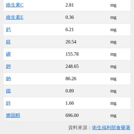
維生素C
2.81
mg
維生素E
0.36
mg
鈣
6.21
mg
鎂
20.54
mg
磷
155.78
mg
鉀
248.65
mg
鈉
86.26
mg
鐵
0.89
mg
鋅
1.66
mg
膽固醇
696.00
mg
資料來源：
衛生福利部食藥署