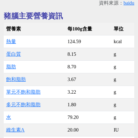
資料來源：
baidu
豬腦主要營養資訊
營養素
每100g含量
單位
熱量
124.59
kcal
蛋白質
8.15
g
脂肪
8.70
g
飽和脂肪
3.67
g
單元不飽和脂肪
3.22
g
多元不飽和脂肪
1.80
g
水
79.20
g
維生素A
20.00
IU