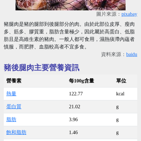
圖片來源：
pixabay
豬腿肉是豬的腿部到後腿部分的肉。由於此部位皮厚、瘦肉
多、筋多、膠質重，脂肪含量極少，因此屬於高蛋白、低脂
肪且是高維生素的豬肉。一般人都可食用，濕熱痰滯內蘊者
慎服，而肥胖、血脂較高者不宜多食。
資料來源：
baidu
豬後腿肉主要營養資訊
營養素
每100g含量
單位
熱量
122.77
kcal
蛋白質
21.02
g
脂肪
3.96
g
飽和脂肪
1.46
g