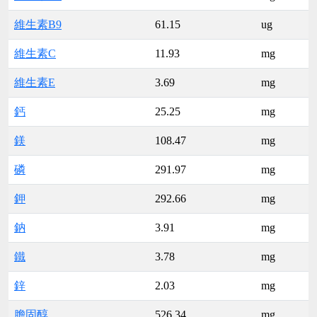
維生素B9
61.15
ug
維生素C
11.93
mg
維生素E
3.69
mg
鈣
25.25
mg
鎂
108.47
mg
磷
291.97
mg
鉀
292.66
mg
鈉
3.91
mg
鐵
3.78
mg
鋅
2.03
mg
膽固醇
526.34
mg