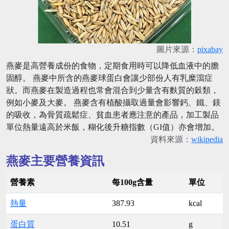
圖片來源：
pixabay
燕麥是高營養成份的食物，定期食用時可以降低血液中的膽
固醇。 燕麥中所含的燕麥球蛋白會讓少部份人有乳糜瀉症
狀。而燕麥在製造過程也常會混合到少量含有麩質的穀類，
例如小麥及大麥。 燕麥含有植酸攝取過量會影響鈣、鐵、鎂
的吸收，為骨質疏鬆症、貧血患者應注意的產品，加工製品
單位熱量遠高於米飯，糊化後升糖指數（GI值）亦會增加。
資料來源：
wikipedia
燕麥主要營養資訊
營養素
每100g含量
單位
熱量
387.93
kcal
蛋白質
10.51
g