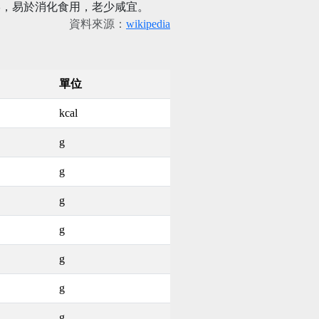
形，易於消化食用，老少咸宜。
資料來源：
wikipedia
單位
kcal
g
g
g
g
g
g
g