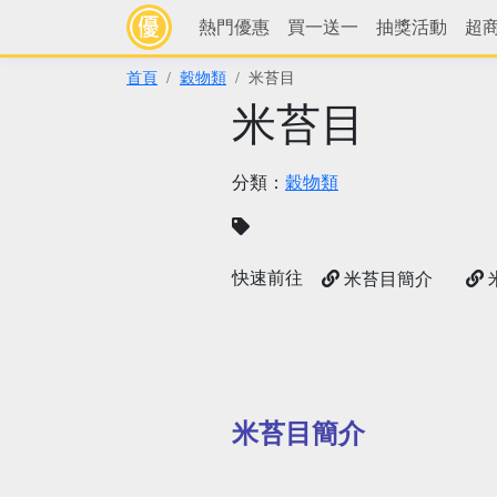
熱門優惠
買一送一
抽獎活動
超
首頁
穀物類
米苔目
米苔目
分類：
穀物類
快速前往
米苔目簡介
米苔目簡介