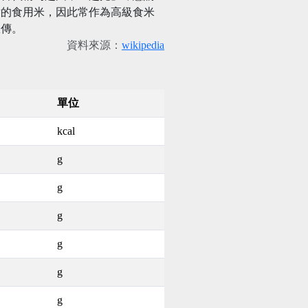
點的食用米，因此常作為高級食米
宣傳。
資料來源：
wikipedia
單位
kcal
g
g
g
g
g
g