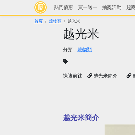
熱門優惠
買一送一
抽獎活動
超
首頁
穀物類
越光米
越光米
分類：
穀物類
快速前往
越光米簡介
越光米簡介