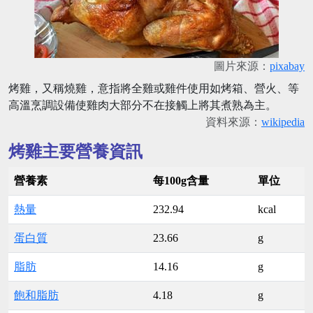
圖片來源：
pixabay
烤雞，又稱燒雞，意指將全雞或雞件使用如烤箱、營火、等
高溫烹調設備使雞肉大部分不在接觸上將其煮熟為主。
資料來源：
wikipedia
烤雞主要營養資訊
營養素
每100g含量
單位
熱量
232.94
kcal
蛋白質
23.66
g
脂肪
14.16
g
飽和脂肪
4.18
g