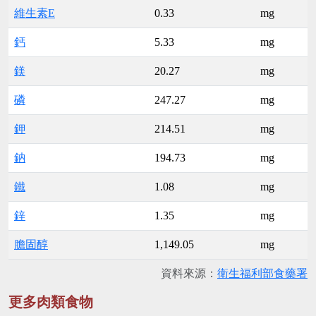
維生素E
0.33
mg
鈣
5.33
mg
鎂
20.27
mg
磷
247.27
mg
鉀
214.51
mg
鈉
194.73
mg
鐵
1.08
mg
鋅
1.35
mg
膽固醇
1,149.05
mg
資料來源：
衛生福利部食藥署
更多肉類食物