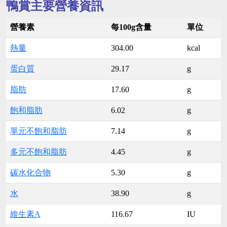
鴨賞主要營養資訊
營養素
每100g含量
單位
熱量
304.00
kcal
蛋白質
29.17
g
脂肪
17.60
g
飽和脂肪
6.02
g
單元不飽和脂肪
7.14
g
多元不飽和脂肪
4.45
g
碳水化合物
5.30
g
水
38.90
g
維生素A
116.67
IU