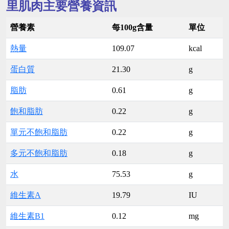
里肌肉主要營養資訊
營養素
每100g含量
單位
熱量
109.07
kcal
蛋白質
21.30
g
脂肪
0.61
g
飽和脂肪
0.22
g
單元不飽和脂肪
0.22
g
多元不飽和脂肪
0.18
g
水
75.53
g
維生素A
19.79
IU
維生素B1
0.12
mg