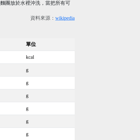
把麵團放於水裡沖洗，當把所有可
。
資料來源：
wikipedia
單位
kcal
g
g
g
g
g
g