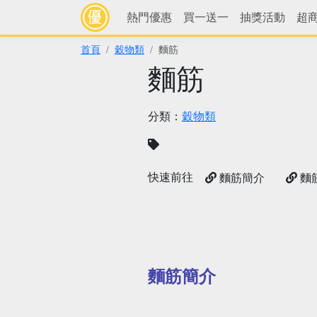
熱門優惠
買一送一
抽獎活動
超
首頁
穀物類
麵筋
麵筋
分類：
穀物類
快速前往
麵筋簡介
麵
麵筋簡介