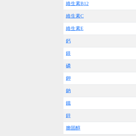
維生素B12
維生素C
維生素E
鈣
鎂
磷
鉀
鈉
鐵
鋅
膽固醇