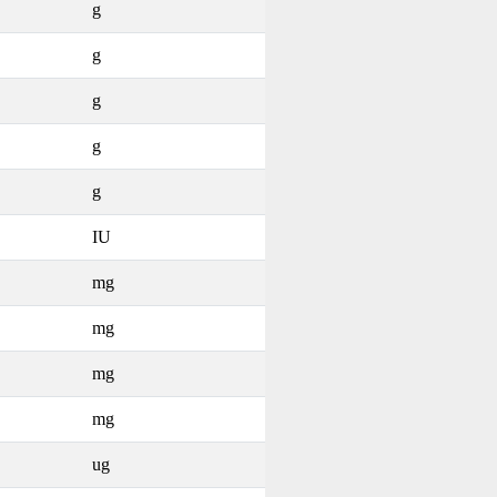
g
g
g
g
g
IU
mg
mg
mg
mg
ug