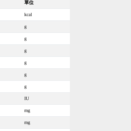
單位
kcal
g
g
g
g
g
g
IU
mg
mg