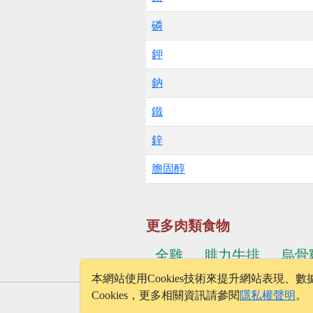
磷
鉀
鈉
鐵
鋅
膽固醇
更多肉類食物
全雞
腓力牛排
烏骨
本網站使用Cookies技術來提升網站表現
Cookies，更多相關資訊請參閱
隱私權聲明
。
© 2026 - onelife.tw