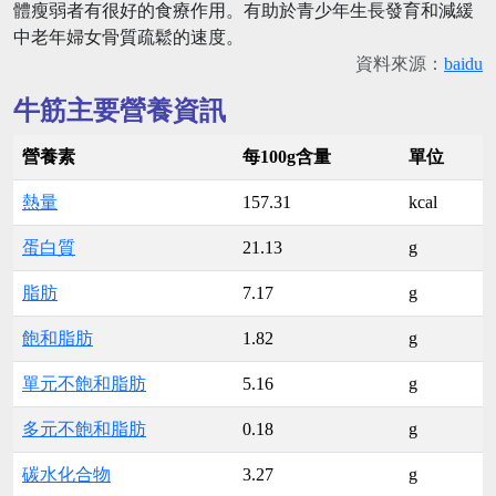
體瘦弱者有很好的食療作用。有助於青少年生長發育和減緩
中老年婦女骨質疏鬆的速度。
資料來源：
baidu
牛筋主要營養資訊
營養素
每100g含量
單位
熱量
157.31
kcal
蛋白質
21.13
g
脂肪
7.17
g
飽和脂肪
1.82
g
單元不飽和脂肪
5.16
g
多元不飽和脂肪
0.18
g
碳水化合物
3.27
g