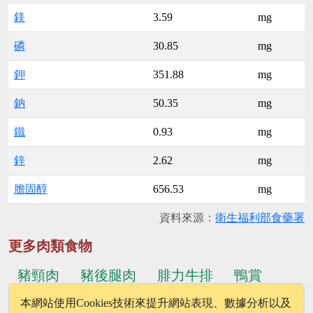
鎂
3.59
mg
磷
30.85
mg
鉀
351.88
mg
鈉
50.35
mg
鐵
0.93
mg
鋅
2.62
mg
膽固醇
656.53
mg
資料來源：
衛生福利部食藥署
更多肉類食物
豬頸肉
豬後腿肉
腓力牛排
鴨賞
本網站使用Cookies技術來提升網站表現、數據分析以及
...更多食物
豬腳筋
沙朗牛排