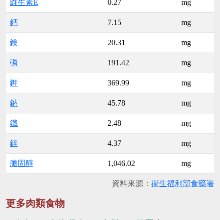
維生素E
0.27
mg
鈣
7.15
mg
鎂
20.31
mg
磷
191.42
mg
鉀
369.99
mg
鈉
45.78
mg
鐵
2.48
mg
鋅
4.37
mg
膽固醇
1,046.02
mg
資料來源：
衛生福利部食藥署
更多肉類食物