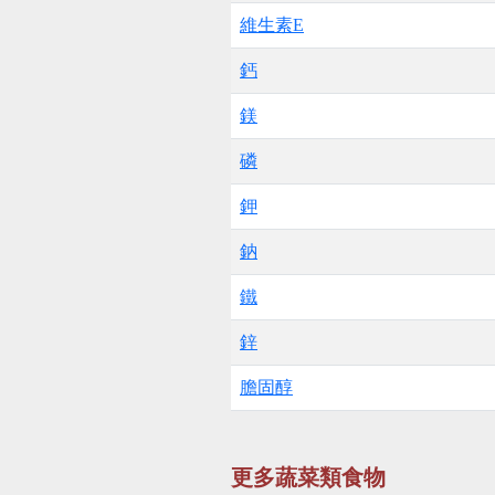
維生素E
鈣
鎂
磷
鉀
鈉
鐵
鋅
膽固醇
更多蔬菜類食物