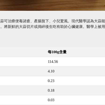
蒜可治療便毒諸瘡、產腸脫下、小兒驚風。現代醫學認為大蒜能
力。將新鮮的大蒜切片或搗碎後生吃有助於心臟健康。醫學上被
每100g含量
114.56
4.10
0.23
0.18
0.03