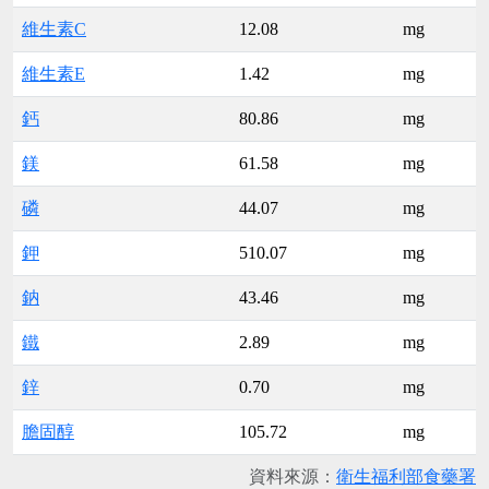
維生素C
12.08
mg
維生素E
1.42
mg
鈣
80.86
mg
鎂
61.58
mg
磷
44.07
mg
鉀
510.07
mg
鈉
43.46
mg
鐵
2.89
mg
鋅
0.70
mg
膽固醇
105.72
mg
資料來源：
衛生福利部食藥署