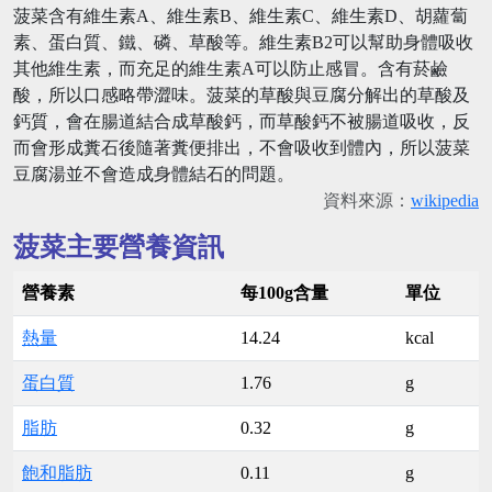
菠菜含有維生素A、維生素B、維生素C、維生素D、胡蘿蔔
素、蛋白質、鐵、磷、草酸等。維生素B2可以幫助身體吸收
其他維生素，而充足的維生素A可以防止感冒。含有菸鹼
酸，所以口感略帶澀味。菠菜的草酸與豆腐分解出的草酸及
鈣質，會在腸道結合成草酸鈣，而草酸鈣不被腸道吸收，反
而會形成糞石後隨著糞便排出，不會吸收到體內，所以菠菜
豆腐湯並不會造成身體結石的問題。
資料來源：
wikipedia
菠菜主要營養資訊
營養素
每100g含量
單位
熱量
14.24
kcal
蛋白質
1.76
g
脂肪
0.32
g
飽和脂肪
0.11
g