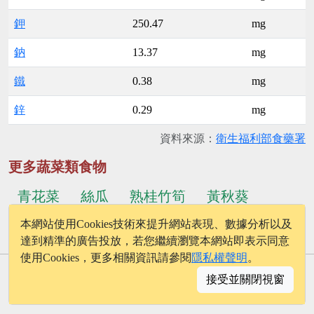
鉀
250.47
mg
鈉
13.37
mg
鐵
0.38
mg
鋅
0.29
mg
資料來源：
衛生福利部食藥署
更多蔬菜類食物
青花菜
絲瓜
熟桂竹筍
黃秋葵
本網站使用Cookies技術來提升網站表現、數據分析以及
...更多食物
甜椒(橙皮)
茭白筍
達到精準的廣告投放，若您繼續瀏覽本網站即表示同意
使用Cookies，更多相關資訊請參閱
隱私權聲明
。
© 2026 - onelife.tw
接受並關閉視窗
│
版權聲明
│
隱私權政策
│
聯絡我們