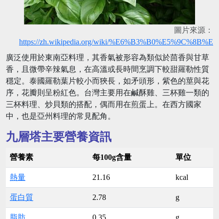
圖片來源：
https://zh.wikipedia.org/wiki/%E6%B3%B0%E5%9C%8B%E
廣泛使用於東南亞料理，其香氣被形容為類似於茴香與甘草
香，且微帶辛辣氣息，在高溫或長時間烹調下較甜羅勒性質
穩定。泰國羅勒葉片較小而狹長，如矛頭形，紫色的莖與花
序，花瓣則呈粉紅色。台灣主要用在鹹酥雞、三杯雞一類的
三杯料理、炒貝類的搭配，偶而用在煎蛋上。在西方國家
中，也是亞州料理的常見配角。
九層塔主要營養資訊
營養素
每100g含量
單位
熱量
21.16
kcal
蛋白質
2.78
g
脂肪
0.35
g