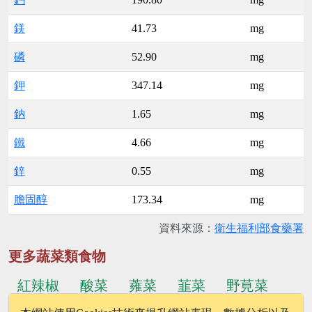
鎂
41.73
mg
磷
52.90
mg
鉀
347.14
mg
鈉
1.65
mg
鐵
4.66
mg
鋅
0.55
mg
膽固醇
173.34
mg
資料來源：
衛生福利部食藥署
更多蔬菜類食物
紅辣椒
酸菜
蕹菜
韮菜
野莧菜