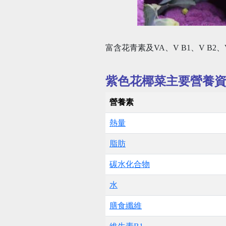
富含花青素及VA、V B1、V 
紫色花椰菜主要營養
營養素
熱量
脂肪
碳水化合物
水
膳食纖維