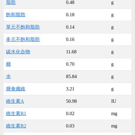
脂肪
0.48
g
飽和脂肪
0.18
g
單元不飽和脂肪
0.14
g
多元不飽和脂肪
0.16
g
碳水化合物
11.68
g
糖
0.70
g
水
85.84
g
膳食纖維
3.21
g
維生素A
50.98
IU
維生素B1
0.02
mg
維生素B2
0.03
mg