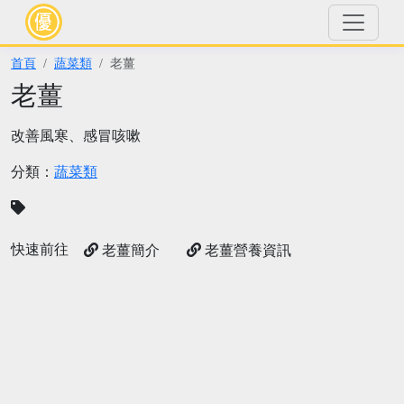
首頁
蔬菜類
老薑
老薑
改善風寒、感冒咳嗽
分類：
蔬菜類
快速前往
老薑簡介
老薑營養資訊