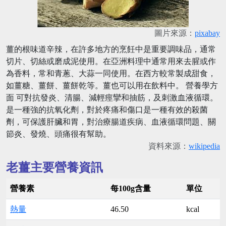
圖片來源：
pixabay
薑的根味道辛辣，在許多地方的烹飪中是重要調味品，通常
切片、切絲或磨成泥使用。在亞洲料理中通常用來去腥或作
為香料，常和青蔥、大蒜一同使用。在西方較常製成甜食，
如薑糖、薑餅、薑餅乾等。薑也可以用在飲料中。 營養學方
面 可對抗發炎、清腸、減輕痙攣和抽筋，及刺激血液循環。
是一種強的抗氧化劑，對於疼痛和傷口是一種有效的殺菌
劑，可保護肝臟和胃，對治療腸道疾病、血液循環問題、關
節炎、發燒、頭痛很有幫助。
資料來源：
wikipedia
老薑主要營養資訊
營養素
每100g含量
單位
熱量
46.50
kcal