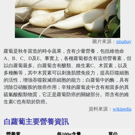
圖片來源：
pixabay
蘿蔔是秋冬當造的時令蔬果，含有少量營養，包括維他命
A、B、C、D及E。事實上，各種蘿蔔都含有這些營養素，但
以白蘿蔔最多。白蘿蔔含有醣類、維生素C、木質素，以及
多種酶等，其中木質素可以刺激肌體免疫力，提高巨噬細胞
的活性，增強吞噬殺滅癌細胞的能力；白蘿蔔中的酶，具有
消除亞硝酸胺的致癌作用；辛辣的蘿蔔皮中含有相當多的異
硫氰酸酯類物質，它正是蘿蔔防癌的關鍵部分。而含有的維
生素C也有助於防癌。
資料來源：
wikipedia
白蘿蔔主要營養資訊
營養素
每100g含量
單位