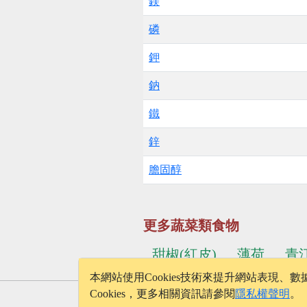
鎂
磷
鉀
鈉
鐵
鋅
膽固醇
更多蔬菜類食物
甜椒(紅皮)
薄荷
青
本網站使用Cookies技術來提升網站表現
Cookies，更多相關資訊請參閱
隱私權聲明
。
© 2026 - onelife.tw