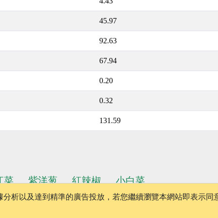
4.43
45.97
92.63
67.94
0.20
0.32
131.59
江菜
紫洋葱
紅辣椒
小白菜
、數據分析以及達到精準的廣告投放，若您繼續瀏覽本網站即表示同
│
版權聲明
│
隱私權政策
│