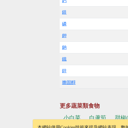
鈣
鎂
磷
鉀
鈉
鐵
鋅
膽固醇
更多蔬菜類食物
小白菜
白蘆筍
甜椒
本網站使用Cookies技術來提升網站表現