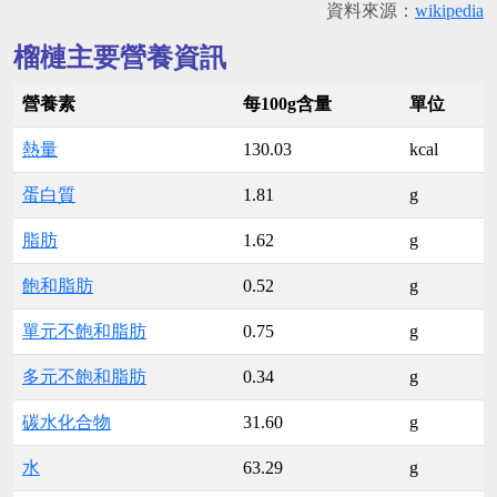
資料來源：
wikipedia
榴槤主要營養資訊
營養素
每100g含量
單位
熱量
130.03
kcal
蛋白質
1.81
g
脂肪
1.62
g
飽和脂肪
0.52
g
單元不飽和脂肪
0.75
g
多元不飽和脂肪
0.34
g
碳水化合物
31.60
g
水
63.29
g