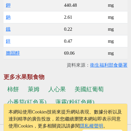
鉀
440.48
mg
鈉
2.61
mg
鐵
0.22
mg
鋅
0.47
mg
膽固醇
69.06
mg
資料來源：
衛生福利部食藥署
更多水果類食物
柿餅
萊姆
人心果
美國紅葡萄
小番茄(紅色系)
蓮霧(粉紅色種)
本網站使用Cookies技術來提升網站表現、數據分析以及
...更多食物
達到精準的廣告投放，若您繼續瀏覽本網站即表示同意
使用Cookies，更多相關資訊請參閱
隱私權聲明
。