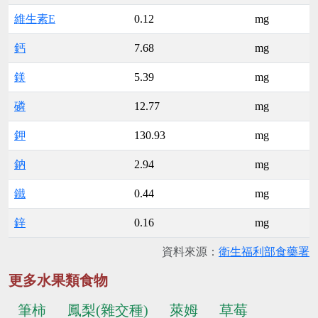
維生素E
0.12
mg
鈣
7.68
mg
鎂
5.39
mg
磷
12.77
mg
鉀
130.93
mg
鈉
2.94
mg
鐵
0.44
mg
鋅
0.16
mg
資料來源：
衛生福利部食藥署
更多水果類食物
筆柿
鳳梨(雜交種)
萊姆
草莓