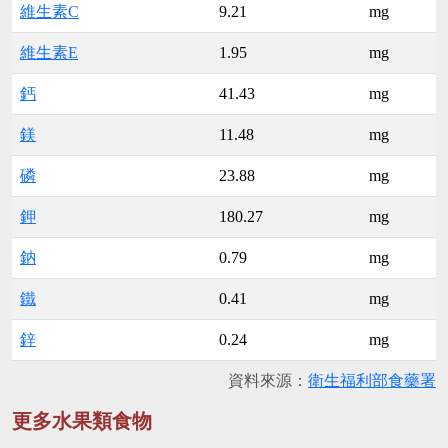
維生素C
9.21
mg
維生素E
1.95
mg
鈣
41.43
mg
鎂
11.48
mg
磷
23.88
mg
鉀
180.27
mg
鈉
0.79
mg
鐵
0.41
mg
鋅
0.24
mg
資料來源：
衛生福利部食藥署
更多水果類食物