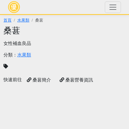
首頁
水果類
桑葚
桑葚
女性補血良品
分類：
水果類
快速前往
桑葚簡介
桑葚營養資訊