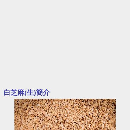
白芝麻(生)簡介