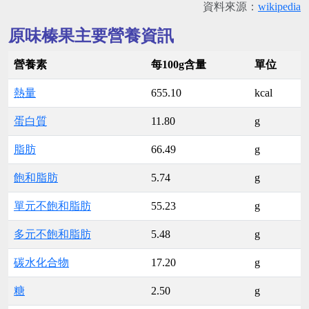
資料來源：
wikipedia
原味榛果主要營養資訊
營養素
每100g含量
單位
熱量
655.10
kcal
蛋白質
11.80
g
脂肪
66.49
g
飽和脂肪
5.74
g
單元不飽和脂肪
55.23
g
多元不飽和脂肪
5.48
g
碳水化合物
17.20
g
糖
2.50
g