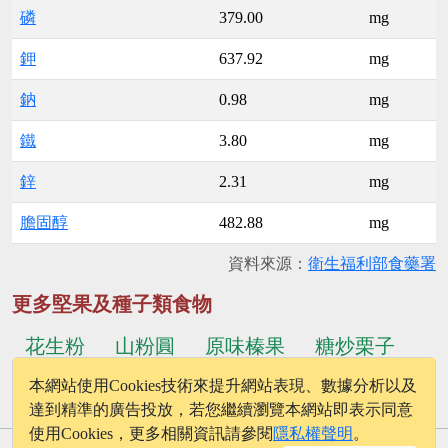
磷
379.00
mg
鉀
637.92
mg
鈉
0.98
mg
鐵
3.80
mg
鋅
2.31
mg
膽固醇
482.88
mg
資料來源：
衛生福利部食藥署
更多堅果及種子類食物
花生粉
山粉圓
原味榛果
糖炒栗子
本網站使用Cookies技術來提升網站表現、數據分析以及
...更多食物
黑芝麻(生)
芡實
達到精準的廣告投放，若您繼續瀏覽本網站即表示同意
使用Cookies，更多相關資訊請參閱
隱私權聲明
。