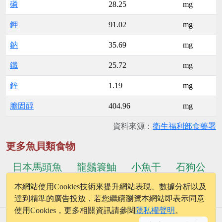
磷
28.25
mg
鉀
91.02
mg
鈉
35.69
mg
鐵
25.72
mg
鋅
1.19
mg
膽固醇
404.96
mg
資料來源：
衛生福利部食藥署
更多魚貝類食物
日本馬頭魚
龍鬚簑鮋
小魚干
石狗公
本網站使用Cookies技術來提升網站表現、數據分析以及
...更多食物
真烏賊
深海角魚
達到精準的廣告投放，若您繼續瀏覽本網站即表示同意
使用Cookies，更多相關資訊請參閱
隱私權聲明
。
© 2026 - onelife.tw