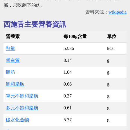
臟，只吃剩下的肉。
資料來源：
wikipedia
西施舌主要營養資訊
營養素
每100g含量
單位
熱量
52.86
kcal
蛋白質
8.14
g
脂肪
1.64
g
飽和脂肪
0.66
g
單元不飽和脂肪
0.37
g
多元不飽和脂肪
0.61
g
碳水化合物
5.37
g