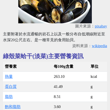
圖片來源：
pixabay
主要附著於水流通暢的岩石上以及一般分布自低潮線附近至
水深20公尺左右。是一種常見的食用貽貝。
資料來源：
wikipedia
綠殼菜蛤干(淡菜)主要營養資訊
營養素
每100g含量
單位
熱量
263.10
kcal
蛋白質
41.49
g
脂肪
8.51
g
飽和脂肪
3.60
g