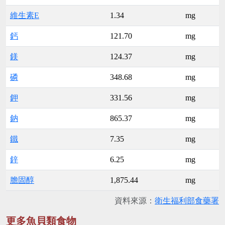
維生素E
1.34
mg
鈣
121.70
mg
鎂
124.37
mg
磷
348.68
mg
鉀
331.56
mg
鈉
865.37
mg
鐵
7.35
mg
鋅
6.25
mg
膽固醇
1,875.44
mg
資料來源：
衛生福利部食藥署
更多魚貝類食物