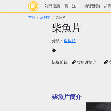
熱門優惠
買一送一
抽獎活動
超
首頁
魚貝類
柴魚片
柴魚片
分類：
魚貝類
快速前往
柴魚片簡介
柴魚片簡介