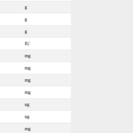
g
g
g
IU
mg
mg
mg
mg
ug
ug
mg