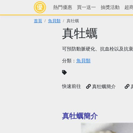
熱門優惠
買一送一
抽獎活動
超
首頁
魚貝類
真牡蠣
真牡蠣
可預防動脈硬化、抗血栓以及抗
分類：
魚貝類
快速前往
真牡蠣簡介
真牡蠣簡介