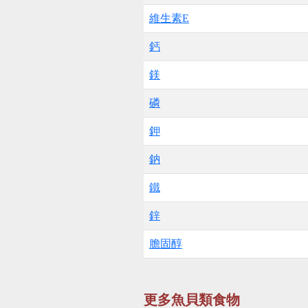
維生素E
鈣
鎂
磷
鉀
鈉
鐵
鋅
膽固醇
更多魚貝類食物