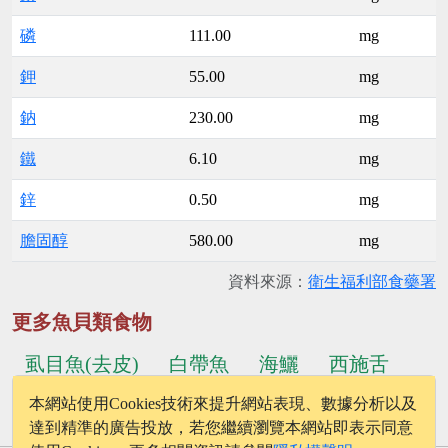
磷
111.00
mg
鉀
55.00
mg
鈉
230.00
mg
鐵
6.10
mg
鋅
0.50
mg
膽固醇
580.00
mg
資料來源：
衛生福利部食藥署
更多魚貝類食物
虱目魚(去皮)
白帶魚
海鱺
西施舌
本網站使用Cookies技術來提升網站表現、數據分析以及
...更多食物
吳郭魚(含皮)
紅眼鱸
達到精準的廣告投放，若您繼續瀏覽本網站即表示同意