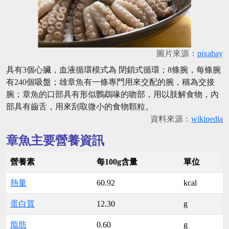
圖片來源：
pixabay
具有3個心臟，血液循環模式為 閉鎖式循環；8條腕，每條腕
有240個吸盤；雄章魚有一條專門用來交配的腕，稱為交接
腕；章魚的口部具有形似鸚鵡喙的吻部，用以肢解食物，內
部具有齒舌，用來刮取微小的食物顆粒。
資料來源：
wikipedia
章魚主要營養資訊
營養素
每100g含量
單位
熱量
60.92
kcal
蛋白質
12.30
g
脂肪
0.60
g