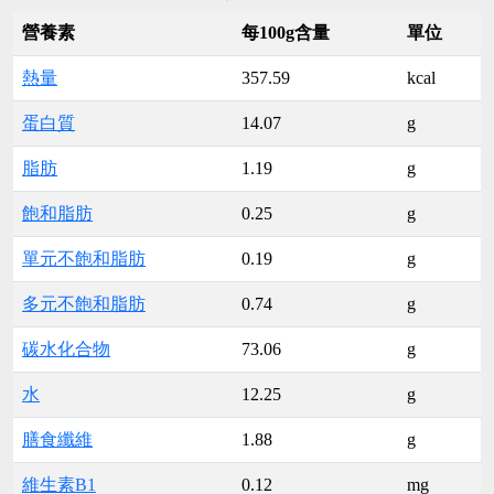
營養素
每100g含量
單位
熱量
357.59
kcal
蛋白質
14.07
g
脂肪
1.19
g
飽和脂肪
0.25
g
單元不飽和脂肪
0.19
g
多元不飽和脂肪
0.74
g
碳水化合物
73.06
g
水
12.25
g
膳食纖維
1.88
g
維生素B1
0.12
mg