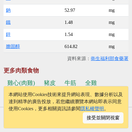
鈉
52.97
mg
鐵
1.48
mg
鋅
1.54
mg
膽固醇
614.82
mg
資料來源：
衛生福利部食藥署
更多肉類食物
雞心(肉雞)
豬皮
牛筋
全雞
本網站使用Cookies技術來提升網站表現、數據分析以及
...更多食物
雞胗(肉雞)
鴨賞
達到精準的廣告投放，若您繼續瀏覽本網站即表示同意
使用Cookies，更多相關資訊請參閱
隱私權聲明
。
© 2026 - onelife.tw
接受並關閉視窗
│
版權聲明
│
隱私權政策
│
聯絡我們