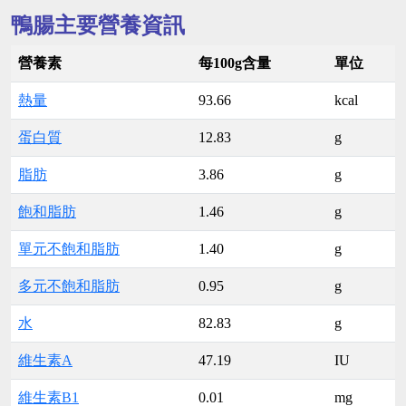
鴨腸主要營養資訊
營養素
每100g含量
單位
熱量
93.66
kcal
蛋白質
12.83
g
脂肪
3.86
g
飽和脂肪
1.46
g
單元不飽和脂肪
1.40
g
多元不飽和脂肪
0.95
g
水
82.83
g
維生素A
47.19
IU
維生素B1
0.01
mg