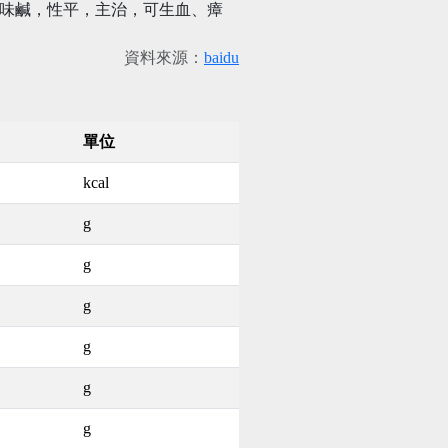
血味鹹，性平，主治，可生血、瘴
資料來源：
baidu
單位
kcal
g
g
g
g
g
g