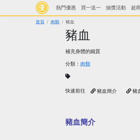
熱門優惠
買一送一
抽獎活動
超
首頁
肉類
豬血
豬血
補充身體的鐵質
分類：
肉類
快速前往
豬血簡介
豬
豬血簡介