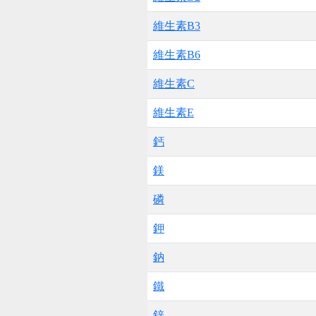
維生素B3
維生素B6
維生素C
維生素E
鈣
鎂
磷
鉀
鈉
鐵
鋅