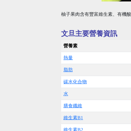
柚子果肉含有豐富維生素、有機
文旦主要營養資訊
營養素
熱量
脂肪
碳水化合物
水
膳食纖維
維生素B1
維生素B2