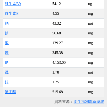
維生素B9
54.12
ug
維生素E
4.55
mg
鈣
43.32
mg
鎂
56.68
mg
磷
139.27
mg
鉀
345.38
mg
鈉
4,153.00
mg
鐵
1.78
mg
鋅
1.25
mg
膽固醇
515.68
mg
資料來源：
衛生福利部食藥署