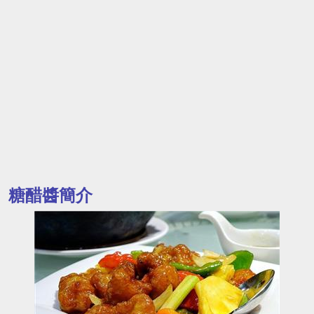
糖醋醬簡介