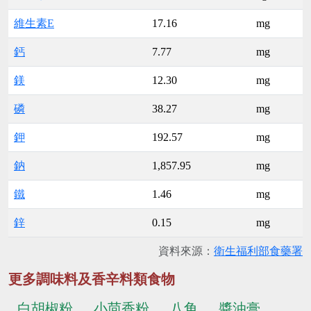
維生素E
17.16
mg
鈣
7.77
mg
鎂
12.30
mg
磷
38.27
mg
鉀
192.57
mg
鈉
1,857.95
mg
鐵
1.46
mg
鋅
0.15
mg
資料來源：
衛生福利部食藥署
更多調味料及香辛料類食物
白胡椒粉
小茴香粉
八角
醬油膏