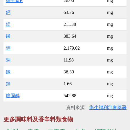
維生素E
26.00
mg
鈣
63.26
mg
鎂
211.38
mg
磷
383.64
mg
鉀
2,179.02
mg
鈉
11.98
mg
鐵
36.39
mg
鋅
1.66
mg
膽固醇
542.88
mg
資料來源：
衛生福利部食藥署
更多調味料及香辛料類食物