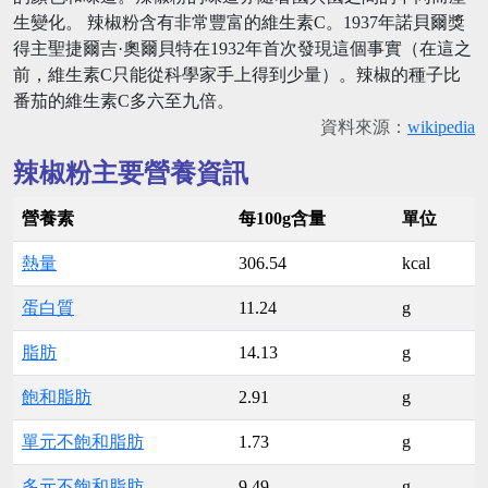
生變化。 辣椒粉含有非常豐富的維生素C。1937年諾貝爾獎
得主聖捷爾吉·奧爾貝特在1932年首次發現這個事實（在這之
前，維生素C只能從科學家手上得到少量）。辣椒的種子比
番茄的維生素C多六至九倍。
資料來源：
wikipedia
辣椒粉主要營養資訊
營養素
每100g含量
單位
熱量
306.54
kcal
蛋白質
11.24
g
脂肪
14.13
g
飽和脂肪
2.91
g
單元不飽和脂肪
1.73
g
多元不飽和脂肪
9.49
g