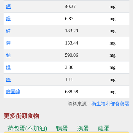
鈣
40.37
mg
鎂
6.87
mg
磷
183.29
mg
鉀
133.44
mg
鈉
590.06
mg
鐵
3.36
mg
鋅
1.11
mg
膽固醇
688.58
mg
資料來源：
衛生福利部食藥署
更多蛋類食物
荷包蛋(不加油)
鴨蛋
鵝蛋
雞蛋