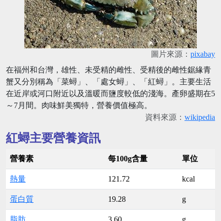
圖片來源：
pixabay
在福州和台灣，雄性、未受精的雌性、受精後的雌性鋸緣青
蟹又分別稱為「菜蟳」、「處女蟳」、「紅蟳」。主要生活
在近岸或河口附近以及溫暖而鹽度較低的淺海。產卵盛期在5
～7月間。肉味鮮美獨特，營養價值極高。
資料來源：
wikipedia
紅蟳主要營養資訊
營養素
每100g含量
單位
熱量
121.72
kcal
蛋白質
19.28
g
脂肪
3.60
g