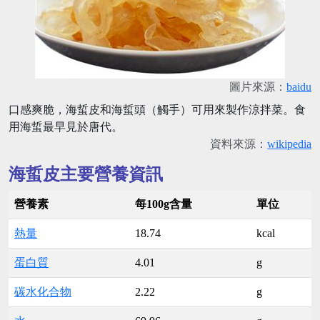
圖片來源：
baidu
口感爽脆，海蜇皮和海蜇頭（觸手）可用來製作涼拌菜。食
用海蜇最早見於唐代。
資料來源：
wikipedia
海蜇皮主要營養資訊
營養素
每100g含量
單位
熱量
18.74
kcal
蛋白質
4.01
g
碳水化合物
2.22
g