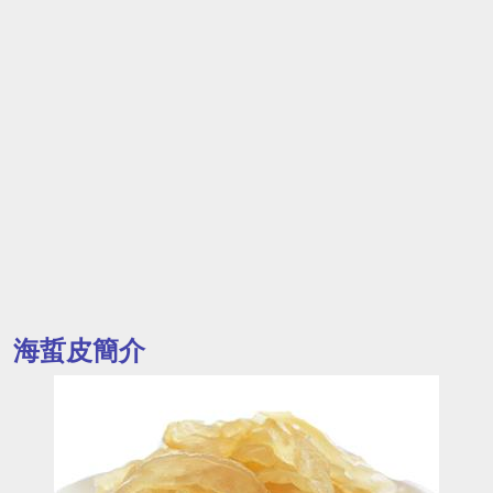
海蜇皮簡介