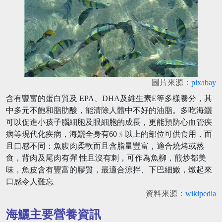
圖片來源：
pixabay
含有豐富的蛋白質及 EPA、DHA及維生素E等多樣養分，其
中多元不飽和脂肪酸，能清除人體中不好的油脂。多吃海鱺
可以促進小孩子腦細胞及眼細胞的成長，更能預防心血管疾
病等現代化疾病，海鱺全身有60﹪以上的部位可供食用，而
且口感不同：魚腹肉柔軟而且含脂量豐富，適合燒烤或蒸
食，背肉及尾肉有彈 性且沒有刺，可作為魚柳，煎炒都美
味，魚皮含有豐富的膠質，最適合涼拌、下巴細嫩，燉起來
口感令人難忘
資料來源：
wikipedia
海鱺主要營養資訊