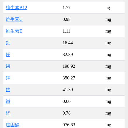
維生素B12
1.77
ug
維生素C
0.98
mg
維生素E
1.11
mg
鈣
16.44
mg
鎂
32.89
mg
磷
198.92
mg
鉀
350.27
mg
鈉
41.39
mg
鐵
0.60
mg
鋅
0.78
mg
膽固醇
976.83
mg