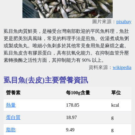
圖片來源：
pixabay
虱目魚肉質鮮美，是極受台灣南部歡迎的平民魚料理，魚肚
更是肥美別具風味，常見的料理手法是煎魚、佐湯煮成魚粥
或製成魚丸。唯細小魚刺多於其他常見食用魚是麻煩之處。
虱目魚皮含有膠原蛋白，具有抗氧化能力。在抑制血管升壓
素轉換酶之活性方面，其抑制能力有 90% 以上。
資料來源：
wikipedia
虱目魚(去皮)主要營養資訊
營養素
每100g含量
單位
熱量
178.85
kcal
蛋白質
18.97
g
脂肪
9.49
g