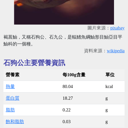
圖片來源：
pixabay
褐菖鮋，又稱石狗公、石九公，是輻鰭魚綱鮋形目鮋亞目平
鮋科的一個種。
資料來源：
wikipedia
石狗公主要營養資訊
營養素
每100g含量
單位
熱量
80.04
kcal
蛋白質
18.27
g
脂肪
0.22
g
飽和脂肪
0.03
g