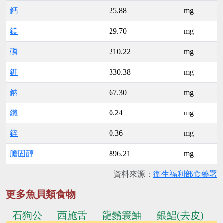
鈣
25.88
mg
鎂
29.70
mg
磷
210.22
mg
鉀
330.38
mg
鈉
67.30
mg
鐵
0.24
mg
鋅
0.36
mg
膽固醇
896.21
mg
資料來源：
衛生福利部食藥署
更多魚貝類食物
石狗公
西施舌
龍鬚簑鮋
銀鯧(去皮)