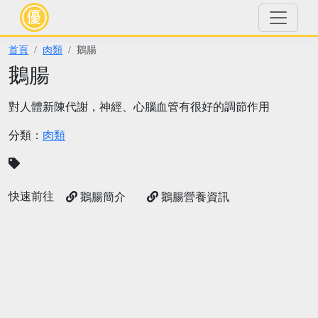
首頁
肉類
鵝腸
鵝腸
對人體新陳代謝，神經、心腦血管有很好的調節作用
分類：
肉類
快速前往
鵝腸簡介
鵝腸營養資訊