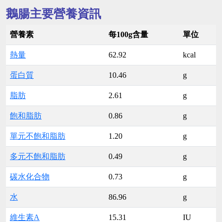
鵝腸主要營養資訊
營養素
每100g含量
單位
熱量
62.92
kcal
蛋白質
10.46
g
脂肪
2.61
g
飽和脂肪
0.86
g
單元不飽和脂肪
1.20
g
多元不飽和脂肪
0.49
g
碳水化合物
0.73
g
水
86.96
g
維生素A
15.31
IU