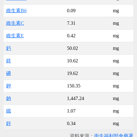
維生素B6
0.09
mg
維生素C
7.31
mg
維生素E
0.42
mg
鈣
50.02
mg
鎂
10.62
mg
磷
19.62
mg
鉀
150.35
mg
鈉
1,447.24
mg
鐵
1.07
mg
鋅
0.34
mg
資料來源：
衛生福利部食藥署